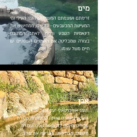
מים
זרימתם ועוצמתם המשתנות, הנגר העילי ומי
המעיינות המבעבעים - כל אלו, ממחישים את
דינאמיות הטבע והנוף. לאתר המתוכנן
בצורה שמבליטה את השינויים העונתיים יש
חיים משל עצמו.
אבן
חומר אוניברסאלי "על זמני". אבן מצויה
בשפע באזורינו ואיתה התפתחה מסורת
עבודה וסיתות בת מאות שנים. עבודה
מיטבית, מבחינתנו, מבליטה את שלל