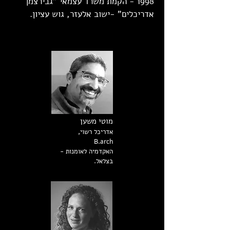
1998 - הקמת משרד עצמאי "גבירצמן
אדריכלים" -ישוב אלעזר, גוש עציון.
מוטי משען
אדריכל רשוי,
B.arch
האקדמיה לאומנות -
בצלאל.