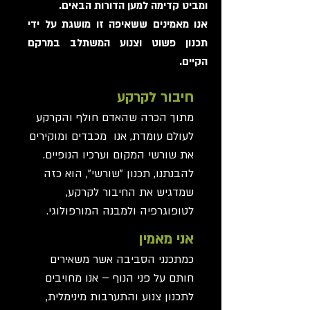
ומביט קדימה למען הדורות הבאים.
אנו מאמינים ששאיפה זו מושגת על ידי
תכנון פשוט וצנוע המשתלב במרקם
הקיים.
חיבור לקרקע
מתוך הכרה שהאדם חולף והקרקע
לעולם עומדת, אנו מכבדים ומוקירים
את שורשי המקום וערכיו הנופיים.
להבנתנו, תכנון "שורשי", הוא כזה
שמדגיש את החיבור לקרקע,
לטופוגרפיה ולמבנה המורפולוגי.
אני מאמין
כמתכנני הסביבה אשר משאירים
חותם על פני הנוף – אנו מחויבים
לתכנון צנוע והתערבות מינימלית,